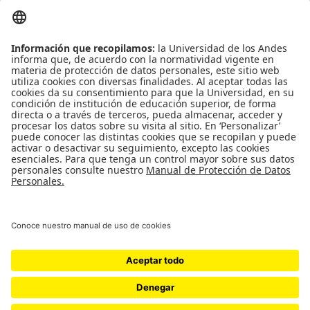
Ed. Mario Laserna Cra 1 Este No 19A - 40 Bogotá (Colombia) | Tel: [571]
332 4106, 339 4949 Ext. 1839
Universidad de Los Andes, Facultad de Ingeniería
Maestría en Ingeniería Biomédica SNIES: 102021 | Registro Calificado:
Resolución 12897 del 10 de octubre de 2012 por 7 años | 4 semestres |
Bogotá D.C. | Presencial
Doctorado en Ingeniería SNIES:
16071
| Registro Calificado:
Resolución
11173 del 20 de diciembre de 2010 por 7 años
| 3 años | Bogotá D.C. |
Presencial.
Universidad de los Andes | Vigilada Mineducación Reconocimiento como
Universidad: Decreto 1297 del 30 de mayo de 1964. Reconocimiento
personería jurídica: Resolución 28 del 23 de febrero de 1949 Minjusticia.